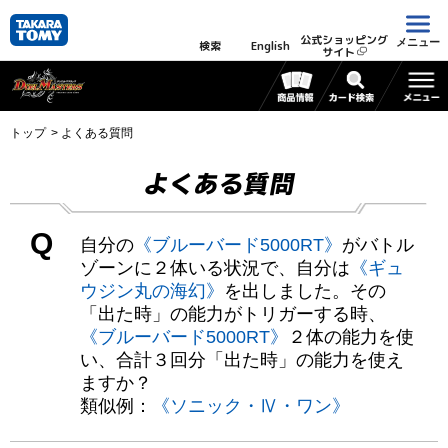
公式ショッピング
メニュー
検索
English
サイト
トップ
よくある質問
よくある質問
Q
自分の
《ブルーバード5000RT》
がバトル
ゾーンに２体いる状況で、自分は
《ギュ
ウジン丸の海幻》
を出しました。その
「出た時」の能力がトリガーする時、
《ブルーバード5000RT》
２体の能力を使
い、合計３回分「出た時」の能力を使え
ますか？
類似例：
《ソニック・Ⅳ・ワン》