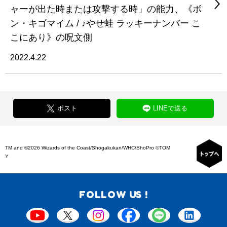
ャーが出た時または攻撃する時」の能力、《ボ
ン・キゴマイム / ♪やせ蛙 ラッキーナンバー こ
こにあり》の呪文側
2022.4.22
ポスト
LINEで送る
TM and ©2026 Wizards of the Coast/Shogakukan/WHC/ShoPro ©TOM
Y
FOLLOW US !