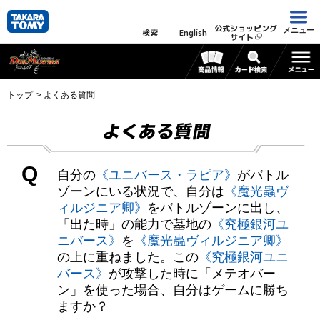
公式ショッピング
メニュー
検索
English
サイト
トップ
よくある質問
よくある質問
Q
自分の
《ユニバース・ラピア》
がバトル
ゾーンにいる状況で、自分は
《魔光蟲ヴ
ィルジニア卿》
をバトルゾーンに出し、
「出た時」の能力で墓地の
《究極銀河ユ
ニバース》
を
《魔光蟲ヴィルジニア卿》
の上に重ねました。この
《究極銀河ユニ
バース》
が攻撃した時に「メテオバー
ン」を使った場合、自分はゲームに勝ち
ますか？