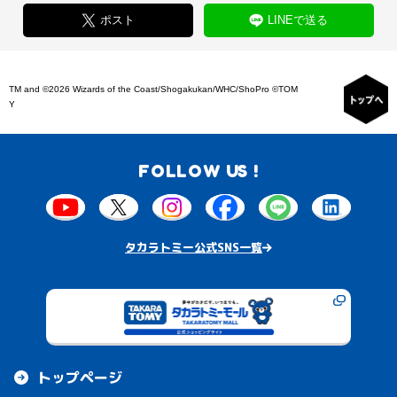
ポスト
LINEで送る
TM and ©2026 Wizards of the Coast/Shogakukan/WHC/ShoPro ©TOM
Y
FOLLOW US !
タカラトミー公式SNS一覧
トップページ