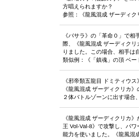
方唱えられますか？
参照：《龍風混成 ザーディク
《バサラ》の「革命０」で相
際、《龍風混成 ザーディクリ
りました。この場合、相手は
類似例：《「鎮魂」の頂 ベー
《邪帝類五龍目 ドミティウ
《龍風混成 ザーディクリカ》
２体バトルゾーンに出す場合
《龍風混成 ザーディクリカ
王 Vol-Val-8》で攻撃し
能力を使いました。《龍風混成