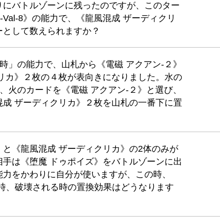
りにバトルゾーンに残ったのですが、このター
-Val-8》の能力で、《龍風混成 ザーディクリ
ーとして数えられますか？
た時」の能力で、山札から《電磁 アクアン-２》
クリカ》２枚の４枚が表向きになりました。水の
》、火のカードを《電磁 アクアン-２》と選び、
混成 ザーディクリカ》２枚を山札の一番下に置
ウ》と《龍風混成 ザーディクリカ》の2体のみが
相手は《堕魔 ドゥポイズ》をバトルゾーンに出
能力をかわりに自分が使いますが、この時、
る時、破壊される時の置換効果はどうなります