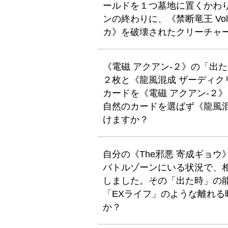
ールドを１つ墓地に置くかわ
ンの終わりに、《禁断竜王 Vol
カ》を破壊されたクリーチャ
《電磁 アクアン-２》の「出
２枚と《龍風混成 ザーディ
カードを《電磁 アクアン-２
自然のカードを選ばず《龍風
けますか？
自分の《The邪悪 寄成ギョ
バトルゾーンにいる状況で、
しました。その「出た時」の
「EXライフ」のような離れ
か？