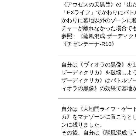
《アウゼスの天黒筺》の「出
「EXライフ」でかわりにバト
かわりに墓地以外のゾーンに
チャーが離れなかった場合で
参照：《龍風混成 ザーディク
《チゼンテーナ-R10》
自分は《ヴィオラの黒像》を
ザーディクリカ》を破壊しよ
ザーディクリカ》はバトルゾ
ィオラの黒像》の効果で墓地
自分は《大地門ライフ・ゲー
カ》をマナゾーンに置こうと
ンに残りました。
その後、自分は《龍風混成 