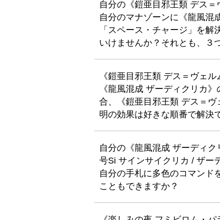
自分の《鎧亜目邪王類 デス
自分のマナゾーンに《龍風混
「スペース・チャージ」を解
いけませんか？それとも、３
《鎧亜目邪王類 デス＝ヴェ
《龍風混成 ザーディクリカ
合、《鎧亜目邪王類 デス＝
明の効果は好きな順番で解決
自分の《龍風混成 ザーディ
号Si サインサイクリカ / 
自分の手札に多色のコマンド
こともできますか？
《楽しみの夜 フミビロム・