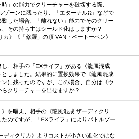
た時」の能力でクリーチャーを破壊する際、
ルゾーンに残ったり、「エターナルΩ」などで
移動した場合、「離れない」能力でそのクリー
も、その持ち主はシールド化はしますか？
リカ》《「修羅」の頂 VAN・ベートーベン》
出し、相手の「EXライフ」がある《龍風混成
うとしました。結果的に置換効果で《龍風混成
ーンに残ったのですが、この場合、自分は《ヴ
からクリーチャーを出せますか？
ト》を唱え、相手の《龍風混成 ザーディクリ
したのですが、「EXライフ」によりバトルゾー
ザーディクリカ》よりコストが小さい進化ではな