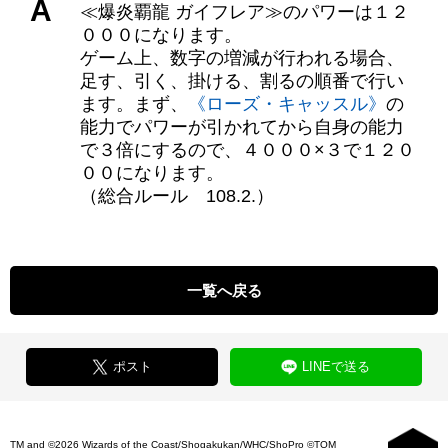
A
≪爆炎覇龍 ガイフレア≫のパワーは１２
０００になります。
ゲーム上、数字の増減が行われる場合、
足す、引く、掛ける、割るの順番で行い
ます。まず、
《ローズ・キャッスル》
の
能力でパワーが引かれてから自身の能力
で３倍にするので、４０００×３で１２０
００になります。
（総合ルール 108.2.）
一覧へ戻る
ポスト
LINEで送る
TM and ©2026 Wizards of the Coast/Shogakukan/WHC/ShoPro ©TOM