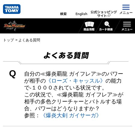
公式ショッピング
メニュー
検索
English
サイト
トップ
よくある質問
よくある質問
Q
自分の≪爆炎覇龍 ガイフレア≫のパワー
が相手の
《ローズ・キャッスル》
の能力
で-１０００されている状況です。
この状況で、≪爆炎覇龍 ガイフレア≫が
相手の多色クリーチャーとバトルする場
合、パワーはどうなりますか？
参照：
《爆炎大剣 ガイサーガ》