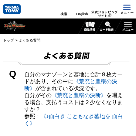
公式ショッピング
メニュー
検索
English
サイト
トップ
よくある質問
よくある質問
Q
自分のマナゾーンと墓地に合計８枚カー
ドがあり、その中に
《荒廃と豊穣の決
断》
が含まれている状況です。
自分がその
《荒廃と豊穣の決断》
を唱え
る場合、支払うコストは２少なくなりま
すか？
参照：
《♪面白き こともなき墓地を 面白
く》