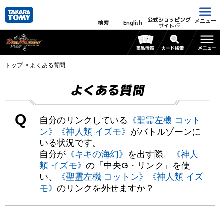
公式ショッピング
メニュー
検索
English
サイト
トップ
よくある質問
よくある質問
Q
自分のリンクしている
《聖霊左機 コット
ン》
《神人類 イズモ》
がバトルゾーンに
いる状況です。
自分が
《キキの海幻》
を出す際、
《神人
類 イズモ》
の「中央G・リンク」を使
い、
《聖霊左機 コットン》
《神人類 イズ
モ》
のリンクを外せますか？