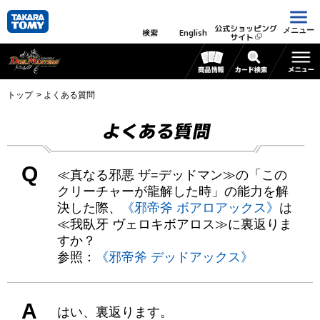
公式ショッピング
メニュー
検索
English
サイト
トップ
よくある質問
よくある質問
Q
≪真なる邪悪 ザ=デッドマン≫の「この
クリーチャーが龍解した時」の能力を解
決した際、
《邪帝斧 ボアロアックス》
は
≪我臥牙 ヴェロキボアロス≫に裏返りま
すか？
参照：
《邪帝斧 デッドアックス》
A
はい、裏返ります。