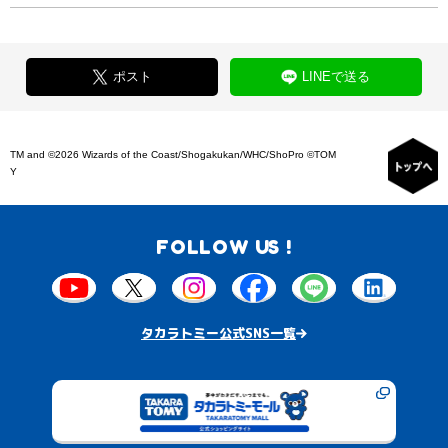
ポスト
LINEで送る
TM and ©2026 Wizards of the Coast/Shogakukan/WHC/ShoPro ©TOM
Y
FOLLOW US !
タカラトミー公式SNS一覧