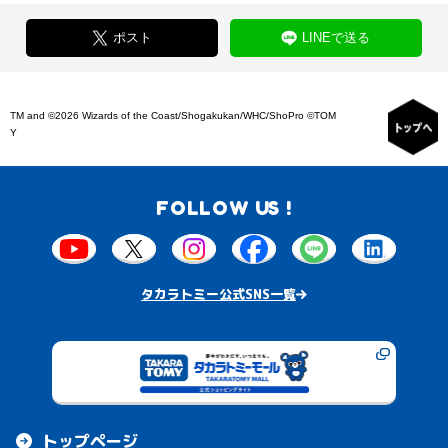
ポスト
LINEで送る
TM and ©2026 Wizards of the Coast/Shogakukan/WHC/ShoPro ©TOM
Y
FOLLOW US !
タカラトミー公式SNS一覧
トップページ