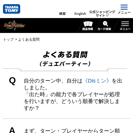
公式ショッピング
メニュー
検索
English
サイト
トップ
よくある質問
よくある質問
（デュエパーティー）
Q
自分のターン中、自分は
《Disミン》
を出
しました。
「出た時」の能力で各プレイヤーが処理
を行いますが、どういう順番で解決しま
すか？
A
まず、ターン・プレイヤーからターン順