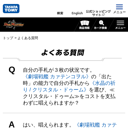
公式ショッピング
メニュー
検索
English
サイト
トップ
よくある質問
よくある質問
Q
自分の手札が３枚の状況です。
《劇場戦艦 カァテンコヲル》
の「出た
時」の能力で自分の手札から
《水晶の祈
り / クリスタル・ドゥーム》
を選び、≪
クリスタル・ドゥーム≫をコストを支払
わずに唱えられますか？
A
はい、唱えられます。
《劇場戦艦 カァテ