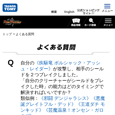
公式ショッピング
メニュー
検索
English
サイト
トップ
よくある質問
よくある質問
Q
自分の
《疾駆竜 ボルシャック・アッシ
ュ・レイダー》
が攻撃し、相手のシール
ドを２つブレイクしました。
「自分のクリーチャーがシールドをブレ
イクした時」の能力はどのタイミングで
解決すればいいですか？
類似例：
《邪闘 デンジャラシス》
《悪魔
誕グレイトフル・デッド》
《王道ダチ モ
ンキッド》
《芸魔温泉！オンセン・ガロ