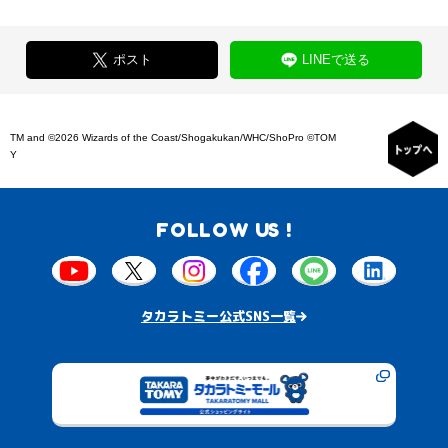
ポスト
LINEで送る
TM and ©2026 Wizards of the Coast/Shogakukan/WHC/ShoPro ©TOM
Y
FOLLOW US !
タカラトミー公式SNS一覧