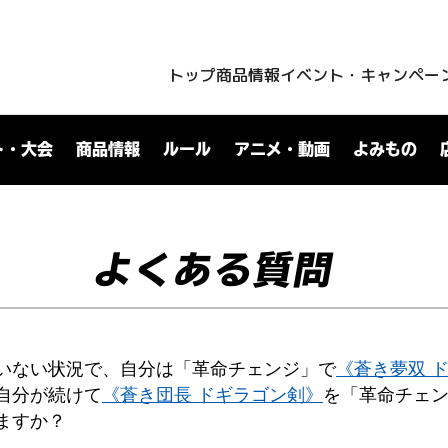
トップ
商品情報
イベント・キャンペー
ト・大会
商品情報
ルール
アニメ・動画
よみもの
よくある質問
いない状況で、自分は「革命チェンジ」で
《蒼き夢双 
自分が続けて
《蒼き団長 ドギラゴン剣》
を「革命チェ
ますか？