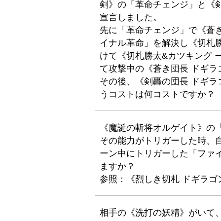
剣》の「革命チェンジ」と《剣
宣言しました。
先に「革命チェンジ」で《蒼
イナル革命」を解決し《切札勝
けて《切札勝太&カツキング 
て攻撃中の《蒼き団長 ドギ
その後、《剣轟の団長 ドギラ
うコストは何コストですか？
《魔誕の斬将オルゲイト》の
その能力がトリガーした時、
ーン中にトリガーした「ファ
ますか？
参照：《烈しき切札 ドギラゴ
相手の《洗打の妖精》がいて