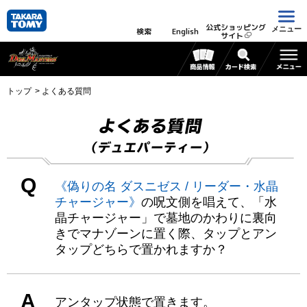
公式ショッピング
メニュー
検索
English
サイト
トップ
よくある質問
よくある質問
（デュエパーティー）
Q
《偽りの名 ダスニゼス / リーダー・水晶
チャージャー》
の呪文側を唱えて、「水
晶チャージャー」で墓地のかわりに裏向
きでマナゾーンに置く際、タップとアン
タップどちらで置かれますか？
A
アンタップ状態で置きます。