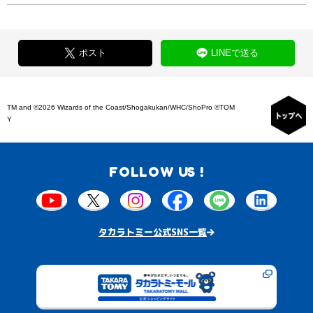
ポスト
LINEで送る
TM and ©2026 Wizards of the Coast/Shogakukan/WHC/ShoPro ©TOM
Y
FOLLOW US !
タカラトミー公式SNS一覧