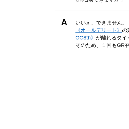
A
いいえ、できません。
《オールデリート》
の
OO8th》
が離れるタイ
そのため、１回もGR