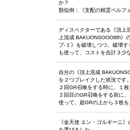
か？
類似例：《支配の精霊ペルフェ
ディスペクターである《頂上混成
上混成 BAKUONSOOO8t
ブ-１》を破壊しつつ、破壊す
も使って、コストを合計３少
自分の《頂上混成 BAKUON
を２つブレイクした状況です
２回GR召喚をする時に、１枚
２回目のGR召喚をする前に
使って、超GRの上から３枚を
《金天使 エン・ゴルギーニ》
を選びました。