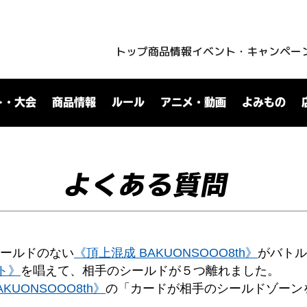
トップ
商品情報
イベント・キャンペー
ト・大会
商品情報
ルール
アニメ・動画
よみもの
よくある質問
シールドのない
《頂上混成 BAKUONSOOO8th》
がバトル
ト》
を唱えて、相手のシールドが５つ離れました。
KUONSOOO8th》
の「カードが相手のシールドゾーン