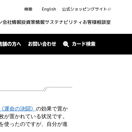
検索
English
公式ショッピング
サイト
ン
会社情報
投資家情報
サステナビリティ
お客様相談室
店舗の方へ
お問い合わせ
カード検索
《運命の決闘》
の効果で置か
枚が置かれている状況です。
を使ったのですが、自分が進