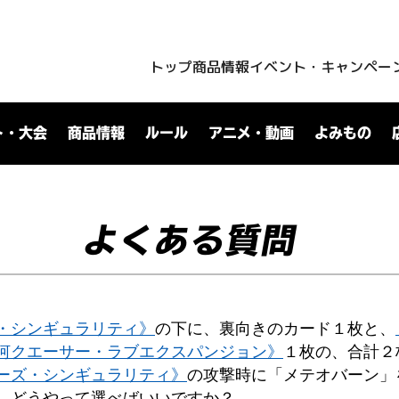
トップ
商品情報
イベント・キャンペー
ト・大会
商品情報
ルール
アニメ・動画
よみもの
よくある質問
・シンギュラリティ》
の下に、裏向きのカード１枚と、
河クエーサー・ラブエクスパンジョン》
１枚の、合計２
ーズ・シンギュラリティ》
の攻撃時に「メテオバーン」
、どうやって選べばいいですか？