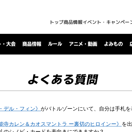
トップ
商品情報
イベント・キャンペー
ト・大会
商品情報
ルール
アニメ・動画
よみもの
よくある質問
・デル・フィン》
がバトルゾーンにいて、自分は手札を
能寺カレン＆カオスマントラ ー裏切のヒロインー》
を
札のシノビ・カードを表向きにできますか？