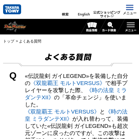
公式ショッピング
メニュー
検索
English
サイト
トップ
よくある質問
よくある質問
Q
«伝説龍剣 ガイLEGEND»を装備した自分
の
《双龍覇王 モルトVERSUS》
で相手プ
レイヤーを攻撃した際、
《時の法皇 ミラ
ダンテXII》
の「革命チェンジ」を使いま
した。
《双龍覇王 モルトVERSUS》
と
《時の法
皇 ミラダンテXII》
が入れ替わって、装備
していた«伝説龍剣 ガイLEGEND»も超次
元ゾーンに戻ったのですが、この攻撃は