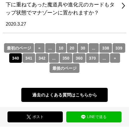
下に重ねてあった魔道具や進化元のカードもタ
ップ状態でマナゾーンに置かれますか？
2020.3.27
最初のページ
«
...
10
20
30
...
338
339
340
341
342
...
350
360
370
...
»
最後のページ
過去のよくある質問はこちらから
ポスト
LINEで送る