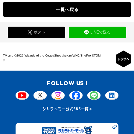
一覧へ戻る
ポスト
LINEで送る
TM and ©2026 Wizards of the Coast/Shogakukan/WHC/ShoPro ©TOM
Y
FOLLOW US !
タカラトミー公式SNS一覧