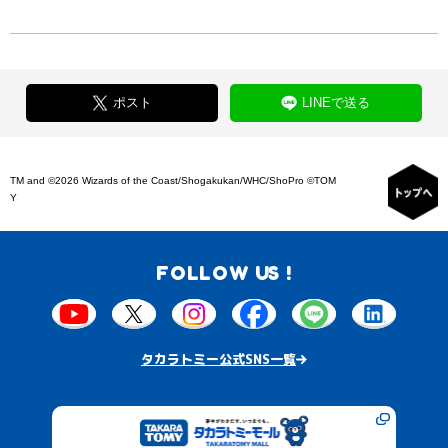
ポスト
LINEで送る
TM and ©2026 Wizards of the Coast/Shogakukan/WHC/ShoPro ©TOM
Y
FOLLOW US !
タカラトミー公式SNS一覧