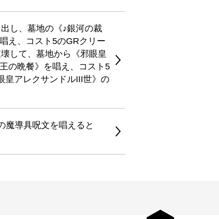
出し、墓地の《♪銀河の裁
唱え、コスト5のGRクリー
破壊して、墓地から《邪眼皇
蝕王の晩餐》を唱え、コスト5
皇アレクサンドルIII世》の
地の魔導具呪文を唱えると