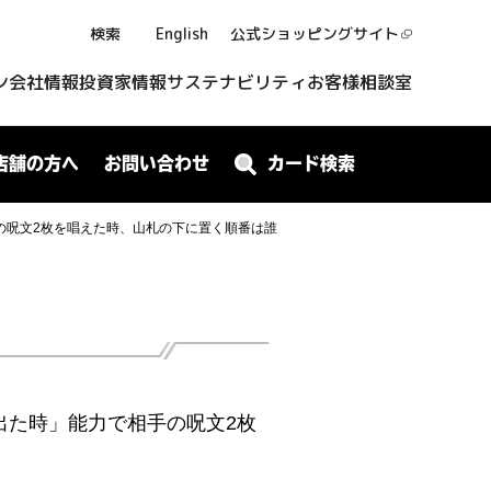
検索
English
公式ショッピング
サイト
ン
会社情報
投資家情報
サステナビリティ
お客様相談室
店舗の方へ
お問い合わせ
カード検索
の呪文2枚を唱えた時、山札の下に置く順番は誰
出た時」能力で相手の呪文2枚