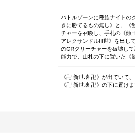
バトルゾーンに種族ナイトの
きに勝てるもの無し》と、《蝕
チャーを召喚し、手札の《蝕
アレクサンドルIII世》を出
のGRクリーチャーを破壊して
能力で、山札の下に置いた《
《卍 新世壊 卍》が出ていて
《卍 新世壊 卍》の下に置け