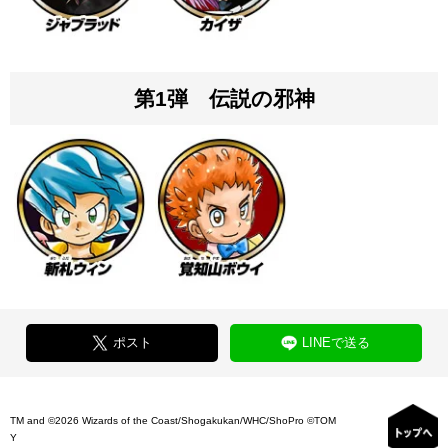
第1弾 伝説の邪神
ポスト
LINEで送る
TM and ©2026 Wizards of the Coast/Shogakukan/WHC/ShoPro ©TOM
Y