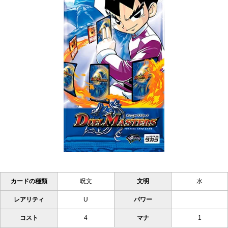
カードの種類
呪文
文明
水
レアリティ
U
パワー
コスト
4
マナ
1