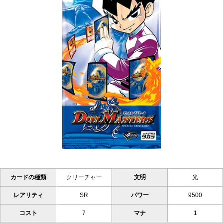
カードの種類
クリーチャー
文明
光
レアリティ
SR
パワー
9500
コスト
7
マナ
1