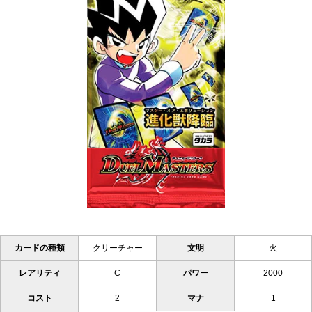
カードの種類
クリーチャー
文明
火
レアリティ
C
パワー
2000
コスト
2
マナ
1