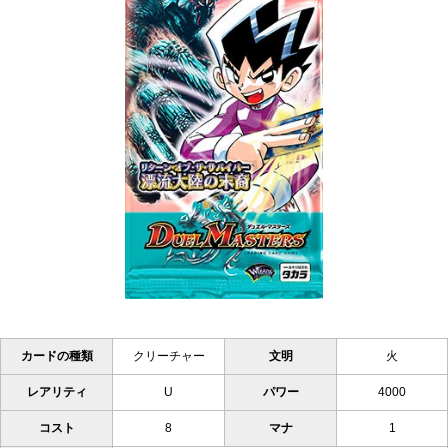
カードの種類
クリーチャー
文明
火
レアリティ
U
パワー
4000
コスト
8
マナ
1