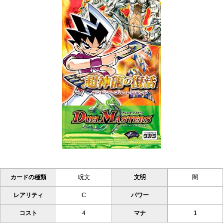
カードの種類
呪文
文明
闇
レアリティ
C
パワー
コスト
4
マナ
1