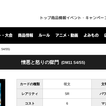
トップ
商品情報
イベント・キャンペー
ト・大会
商品情報
ルール
アニメ・動画
よみもの
4/S5)
憎悪と怒りの獄門
(DM11 S4/S5)
カードの種類
呪文
文
レアリティ
SR
パ
コスト
6
マ