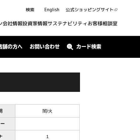
検索
English
公式ショッピング
サイト
ン
会社情報
投資家情報
サステナビリティ
お客様相談室
店舗の方へ
お問い合わせ
カード検索
明
闇/火
ワー
ナ
1