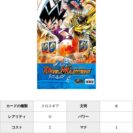
カードの種類
クロスギア
文明
水
レアリティ
U
パワー
コスト
2
マナ
1