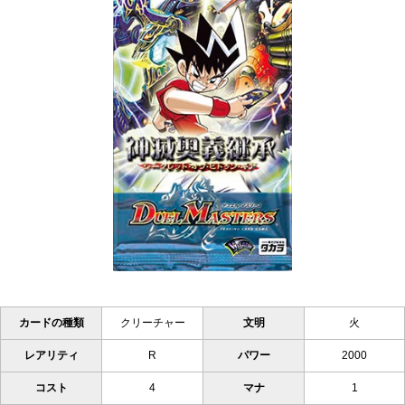
カードの種類
クリーチャー
文明
火
レアリティ
R
パワー
2000
コスト
4
マナ
1