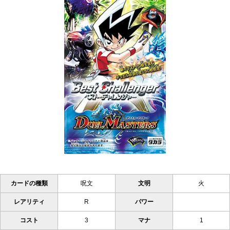
カードの種類
呪文
文明
火
レアリティ
R
パワー
コスト
3
マナ
1