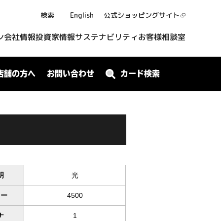
検索
English
公式ショッピング
サイト
ン
会社情報
投資家情報
サステナビリティ
お客様相談室
店舗の方へ
お問い合わせ
カード検索
明
光
ワー
4500
ナ
1