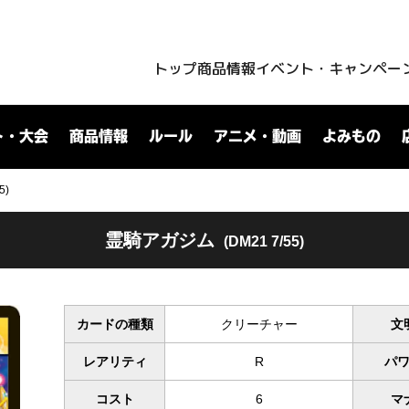
トップ
商品情報
イベント・キャンペー
ト・大会
商品情報
ルール
アニメ・動画
よみもの
5)
霊騎アガジム
(DM21 7/55)
カードの種類
クリーチャー
文
レアリティ
R
パ
コスト
6
マ