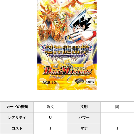
カードの種類
呪文
文明
闇
レアリティ
U
パワー
コスト
1
マナ
1