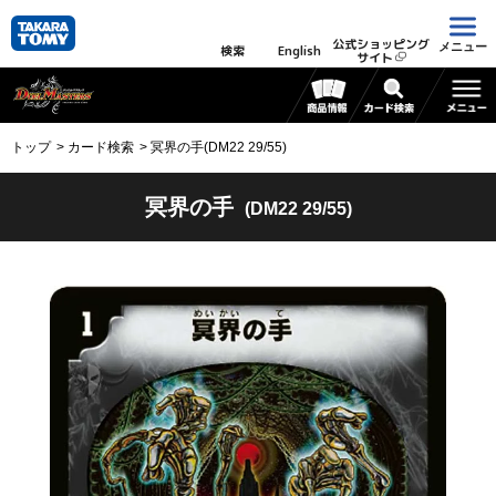
公式ショッピング
メニュー
検索
English
サイト
トップ
カード検索
冥界の手(DM22 29/55)
冥界の手
(DM22 29/55)