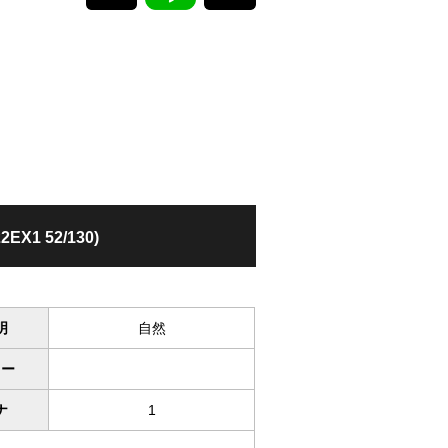
2EX1 52/130)
明
自然
ワー
ナ
1