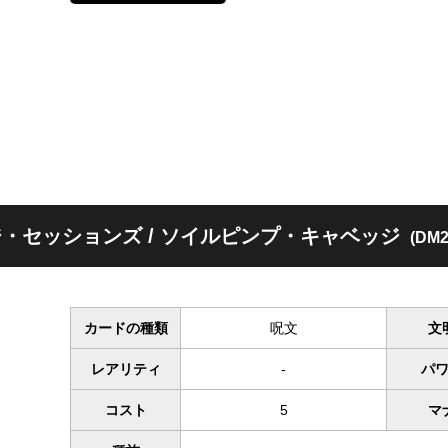
・セッションズ / ソイルピンプ・キャベッジ
(DM2
カードの種類
呪文
文
レアリティ
-
パ
コスト
5
マ