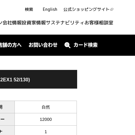
検索
English
公式ショッピング
サイト
ン
会社情報
投資家情報
サステナビリティ
お客様相談室
店舗の方へ
お問い合わせ
カード検索
2EX1 52/130)
明
自然
ワー
12000
ナ
1