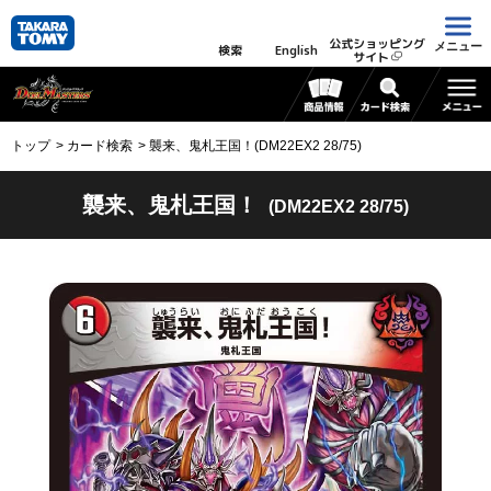
公式ショッピング
メニュー
検索
English
サイト
トップ
カード検索
襲来、鬼札王国！(DM22EX2 28/75)
襲来、鬼札王国！
(DM22EX2 28/75)