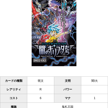
カードの種類
呪文
文明
闇/火
レアリティ
R
パワー
コスト
6
マナ
1
種族
鬼札王国