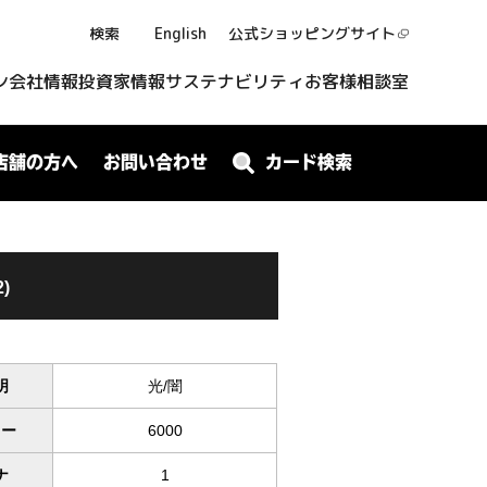
検索
English
公式ショッピング
サイト
ン
会社情報
投資家情報
サステナビリティ
お客様相談室
店舗の方へ
お問い合わせ
カード検索
)
明
光/闇
ワー
6000
ナ
1