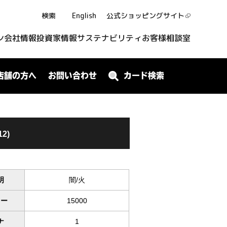
検索
English
公式ショッピング
サイト
ン
会社情報
投資家情報
サステナビリティ
お客様相談室
店舗の方へ
お問い合わせ
カード検索
12)
明
闇/火
ワー
15000
ナ
1