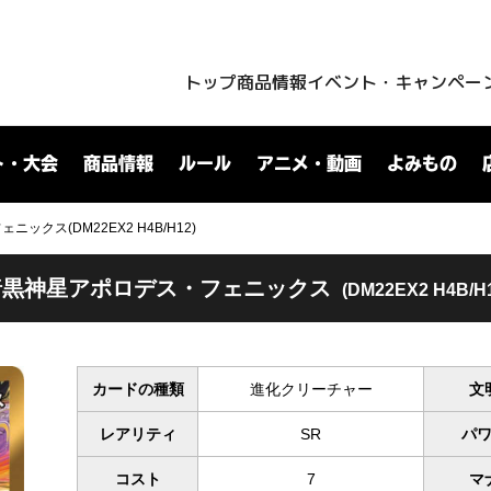
トップ
商品情報
イベント・キャンペー
ト・大会
商品情報
ルール
アニメ・動画
よみもの
ックス(DM22EX2 H4B/H12)
暗黒神星アポロデス・フェニックス
(DM22EX2 H4B/H
カードの種類
進化クリーチャー
文
レアリティ
SR
パ
コスト
7
マ