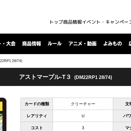
トップ
商品情報
イベント・キャンペー
ト・大会
商品情報
ルール
アニメ・動画
よみもの
RP1 28/74)
アストマープル-T３
(DM22RP1 28/74)
カードの種類
クリーチャー
文
レアリティ
U
パ
コスト
3
マ