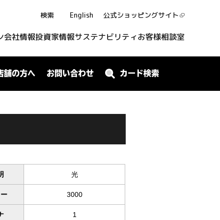
検索
English
公式ショッピング
サイト
ン
会社情報
投資家情報
サステナビリティ
お客様相談室
店舗の方へ
お問い合わせ
カード検索
明
光
ワー
3000
ナ
1