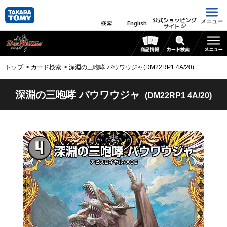
公式ショッピング
メニュー
検索
English
サイト
トップ
カード検索
深淵の三咆哮 バウワウジャ(DM22RP1 4A/20)
深淵の三咆哮 バウワウジャ
(DM22RP1 4A/20)