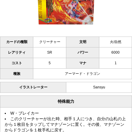
カードの種類
クリーチャー
文明
火/自然
レアリティ
SR
パワー
6000
コスト
5
マナ
1
種族
アーマード・ドラゴン
イラストレーター
Sansyu
特殊能力
W・ブレイカー
このクリーチャーが出た時、相手１人につき、自分の山札の上
から１枚目をタップしてマナゾーンに置く。その後、マナゾーン
からドラゴンを１枚手札に戻す。