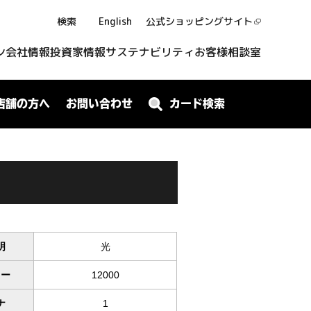
検索
English
公式ショッピング
サイト
ン
会社情報
投資家情報
サステナビリティ
お客様相談室
店舗の方へ
お問い合わせ
カード検索
明
光
ワー
12000
ナ
1