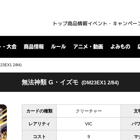
トップ
商品情報
イベント・キャンペー
ト・大会
商品情報
ルール
アニメ・動画
よみもの
EX1 2/84)
無法神類 G・イズモ
(DM23EX1 2/84)
カードの種類
クリーチャー
文
レアリティ
VIC
パ
コスト
9
マ