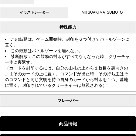
イラストレーター
MITSUAKI MATSUMOTO
特殊能力
この鼓動は、ゲーム開始時、封印を６つ付けてバトルゾーンに
置く。
この鼓動はバトルゾーンを離れない。
禁断解放：この鼓動の封印がすべてなくなった時、クリーチャ
ー側に裏返す。
（カードを封印するには、自分の山札の上から１枚目を裏向きの
ままそのカードの上に置く。コマンドが出た時、その持ち主はそ
のコマンドと同じ文明を持つ自身のカードから封印を１つ、墓地
に置く。封印されているクリーチャーは無視される）
フレーバー
商品情報