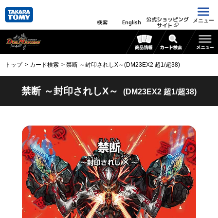
公式ショッピング
メニュー
検索
English
サイト
トップ
カード検索
禁断 ～封印されしX～(DM23EX2 超1/超38)
禁断 ～封印されしX～
(DM23EX2 超1/超38)