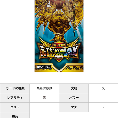
カードの種類
禁断の鼓動
文明
火
レアリティ
パワー
コスト
マナ
-
種族