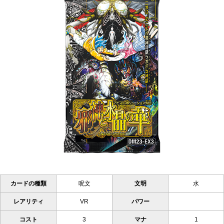
カードの種類
呪文
文明
水
レアリティ
VR
パワー
コスト
3
マナ
1