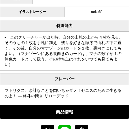
イラストレーター
neko61
特殊能力
このクリーチャーが出た時、自分の山札の上から４枚を見る。
そのうちの１枚を手札に加え、残りを好きな順序で山札の下に置
く。その後、自分のマナゾーンのカードを１枚、裏向きにしても
よい。（マナゾーンにある裏向きのカードは、マナの数字が１の
無色カードとして扱う。その持ち主はそれをいつでも見てもよ
い）
フレーバー
マトリクス、余計なことを閃いちゃダメ！ゼニスのために生きる
のよ！ — 終斗の閃き リローデッド
商品情報