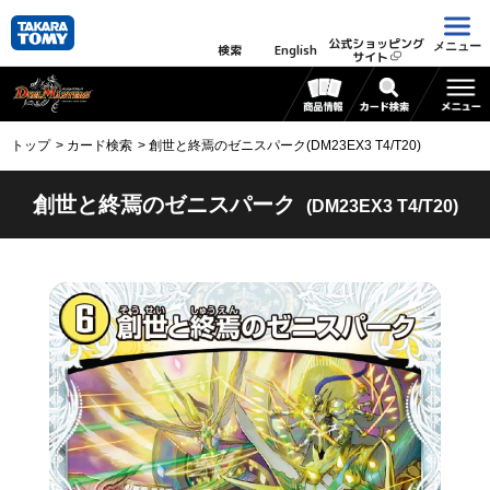
公式ショッピング
メニュー
検索
English
サイト
トップ
カード検索
創世と終焉のゼニスパーク(DM23EX3 T4/T20)
創世と終焉のゼニスパーク
(DM23EX3 T4/T20)