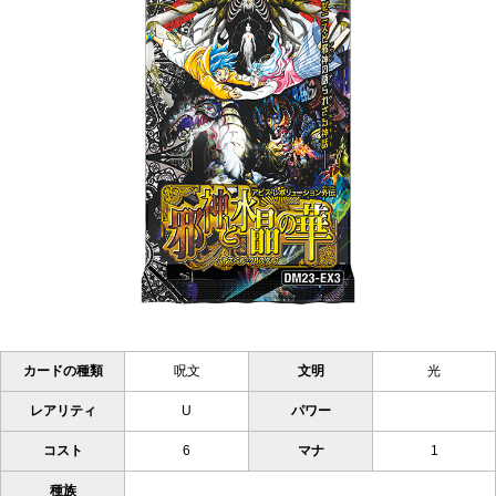
カードの種類
呪文
文明
光
レアリティ
U
パワー
コスト
6
マナ
1
種族