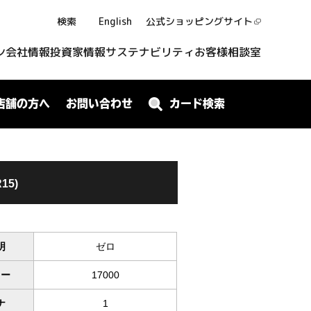
検索
English
公式ショッピング
サイト
ン
会社情報
投資家情報
サステナビリティ
お客様相談室
店舗の方へ
お問い合わせ
カード検索
15)
明
ゼロ
ワー
17000
ナ
1