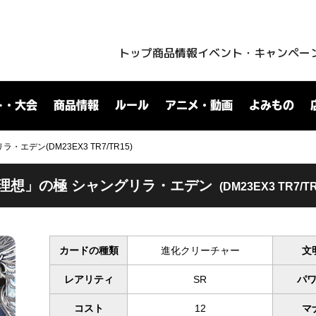
トップ
商品情報
イベント・キャンペー
ト・大会
商品情報
ルール
アニメ・動画
よみもの
エデン(DM23EX3 TR7/TR15)
理想」の極 シャングリラ・エデン
(DM23EX3 TR7/TR
カードの種類
進化クリーチャー
文
レアリティ
SR
パ
コスト
12
マ