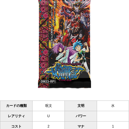
カードの種類
呪文
文明
水
レアリティ
U
パワー
コスト
2
マナ
1