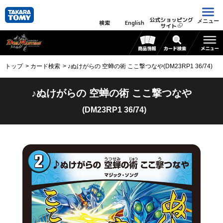
公式ショッピング
メニュー
検索
English
サイト
トップ
カード検索
♪ぬけがらの 空蝉の術 ここ撃つなや(DM23RP1 36/74)
♪ぬけがらの 空蝉の術 ここ撃つなや
(DM23RP1 36/74)