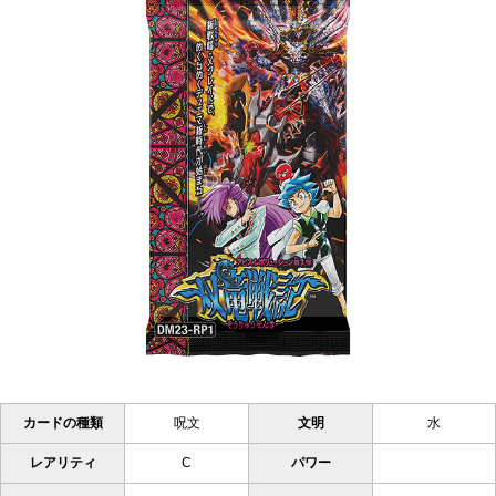
カードの種類
呪文
文明
水
レアリティ
C
パワー