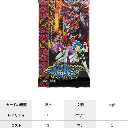
カードの種類
呪文
文明
自然
レアリティ
C
パワー
コスト
3
マナ
1